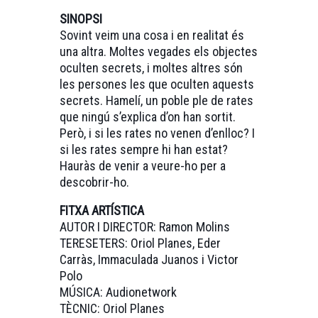
SINOPSI
Sovint veim una cosa i en realitat és
una altra. Moltes vegades els objectes
oculten secrets, i moltes altres són
les persones les que oculten aquests
secrets. Hamelí, un poble ple de rates
que ningú s’explica d’on han sortit.
Però, i si les rates no venen d’enlloc? I
si les rates sempre hi han estat?
Hauràs de venir a veure-ho per a
descobrir-ho.
FITXA ARTÍSTICA
AUTOR I DIRECTOR: Ramon Molins
TERESETERS: Oriol Planes, Eder
Carràs, Immaculada Juanos i Victor
Polo
MÚSICA: Audionetwork
TÈCNIC: Oriol Planes