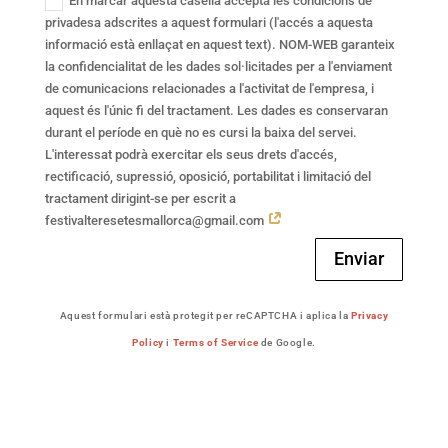
En marcar aquesta casella accepta les condicions de
privadesa adscrites a aquest formulari (l'accés a aquesta
informació està enllaçat en aquest text). NOM-WEB garanteix
la confidencialitat de les dades sol·licitades per a l'enviament
de comunicacions relacionades a l'activitat de l'empresa, i
aquest és l'únic fi del tractament. Les dades es conservaran
durant el període en què no es cursi la baixa del servei.
L'interessat podrà exercitar els seus drets d'accés,
rectificació, supressió, oposició, portabilitat i limitació del
tractament dirigint-se per escrit a
festivalteresetesmallorca@gmail.com
Enviar
Aquest formulari està protegit per reCAPTCHA i aplica la
Privacy
Policy
i
Terms of Service
de Google.