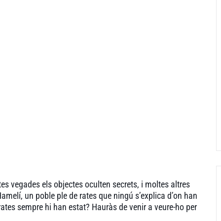
tes vegades els objectes oculten secrets, i moltes altres
amelí, un poble ple de rates que ningú s’explica d’on han
les rates sempre hi han estat? Hauràs de venir a veure-ho per