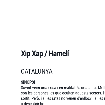
Xip Xap / Hamelí
CATALUNYA
SINOPSI
Sovint veim una cosa i en realitat és una altra. Mol
són les persones les que oculten aquests secrets. H
sortit. Però, i si les rates no venen d’enlloc? I si 
a descobrir-ho.