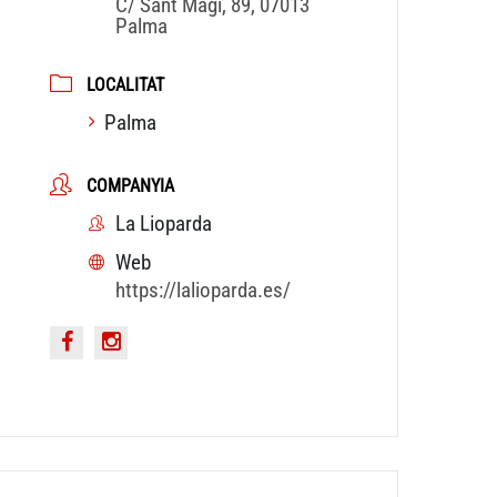
C/ Sant Magí, 89, 07013
Palma
LOCALITAT
Palma
COMPANYIA
La Lioparda
Web
https://lalioparda.es/