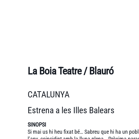
La Boia Teatre / Blauró
CATALUNYA
Estrena a les Illes Balears
SINOPSI
Si mai us hi heu fixat bé… Sabreu que hi ha un pob
l’any, coincidint amb la lluna plena… Pròxima par