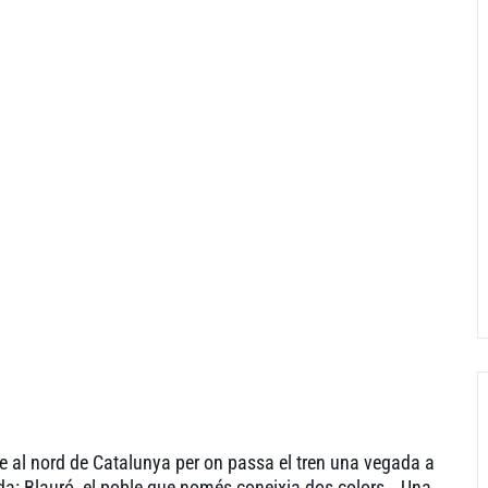
le al nord de Catalunya per on passa el tren una vegada a
ada: Blauró, el poble que només coneixia dos colors… Una